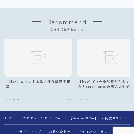
Recommend
こちらの記事もどうぞ
【Mac】コマンド本体の保存場所を確
【Mac】Gitが突然繋がらなく
認
た！xcrun: errorの場合の対処法
2022.08.30
Mac
2021.08.25
Follow Me
HOME
プログラミング
Mac
【Windows&Mac】port開放コマンド
＞
＞
＞
サイトマップ
お問い合わせ
プライバシーポリシー