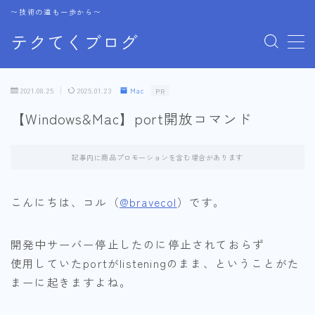
〜技術の道も一歩から〜
テクてくブログ
MENU
2021.08.25
2025.01.23
Mac
PR
技術
【Windows&Mac】port開放コマンド
Azure
Git
記事内に商品プロモーションを含む場合があります
Mac
Tips
こんにちは、コル（
@bravecol
）です。
グラフィック
開発中サーバー停止したのに停止されておらず
使用していたportがlisteningのまま、ということがた
動画制作
まーに起きますよね。
モデリング