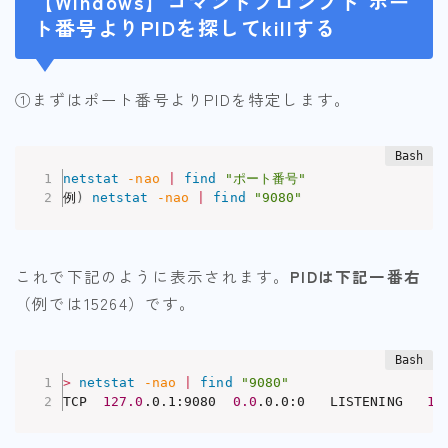
【Windows】コマンドプロンプト ポー
ト番号よりPIDを探してkillする
①まずはポート番号よりPIDを特定します。
netstat
-nao
|
find
"ポート番号"
例
)
netstat
-nao
|
find
"9080"
これで下記のように表示されます。
PIDは下記一番右
（例では15264）です。
>
netstat
-nao
|
find
"9080"
TCP  
127.0
.0.1:9080  
0.0
.0.0:0   LISTENING   
15