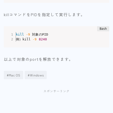
killコマンドをPIDを指定して実行します。
kill
-9
 対象のPID

例）kill 
-9
8240
以上で対象のportを解放できます。
#Mac OS
#Windows
スポンサーリンク