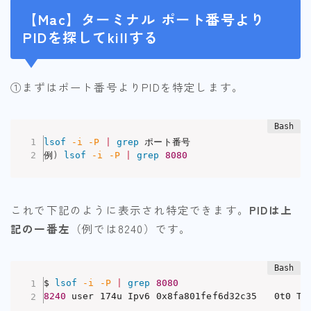
【Mac】ターミナル ポート番号より
PIDを探してkillする
①まずはポート番号よりPIDを特定します。
lsof
-i
-P
|
grep
 ポート番号

例
)
lsof
-i
-P
|
grep
8080
これで下記のように表示され特定できます。
PIDは上
記の一番左
（例では8240）です。
$ 
lsof
-i
-P
|
grep
8080
8240
 user 174u Ipv6 0x8fa801fef6d32c35   0t0 TC